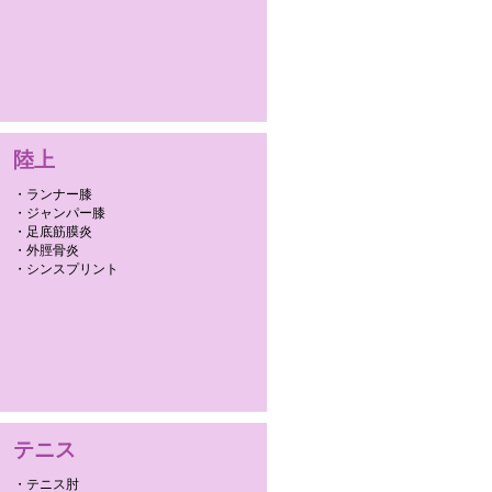
陸上
・ランナー膝
・ジャンパー膝
・足底筋膜炎
・外脛骨炎
・シンスプリント
テニス
・テニス肘