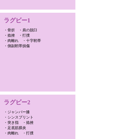
ラグビー1
・骨折 ・肩の脱臼
・捻挫 ・打撲
・肉離れ ・十字靭帯
・側副靭帯損傷
ラグビー2
・ジャンパー膝
・シンスプリント
・突き指 ・捻挫
・足底筋膜炎
・肉離れ ・打撲