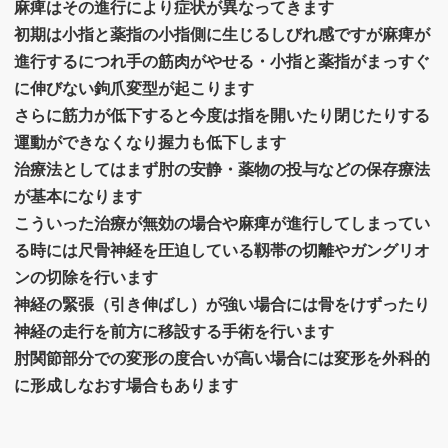
麻痺はその進行により症状が異なってきます
初期は小指と薬指の小指側に生じるしびれ感ですが麻痺が
進行するにつれ手の筋肉がやせる・小指と薬指がまっすぐ
に伸びない鉤爪変型が起こります
さらに筋力が低下すると今度は指を開いたり閉じたりする
運動ができなくなり握力も低下します
治療法としてはまず肘の安静・薬物の投与などの保存療法
が基本になります
こういった治療が無効の場合や麻痺が進行してしまってい
る時には尺骨神経を圧迫している靱帯の切離やガングリオ
ンの切除を行います
神経の緊張（引き伸ばし）が強い場合には骨をけずったり
神経の走行を前方に移設する手術を行います
肘関節部分での変形の度合いが高い場合には変形を外科的
に形成しなおす場合もあります