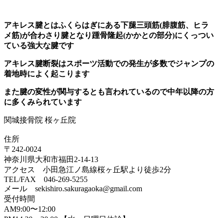
アキレス腱とはふくらはぎにある下腿三頭筋(腓腹筋、ヒラ
メ筋)が合わさり腱となり踵骨隆起(かかとの部分)にくっつい
ている強大な腱です
アキレス腱断裂はスポーツ活動での発生が多数でジャンプの
着地時によく起こります
また腱の変性が関与するとも言われているので中年以降の方
に多くみられています
関城接骨院 桜ヶ丘院
住所
〒242-0024
神奈川県大和市福田2-14-13
アクセス 小田急江ノ島線桜ヶ丘駅より徒歩2分
TEL/FAX 046-269-5255
メール sekishiro.sakuragaoka@gmail.com
受付時間
AM9:00〜12:00